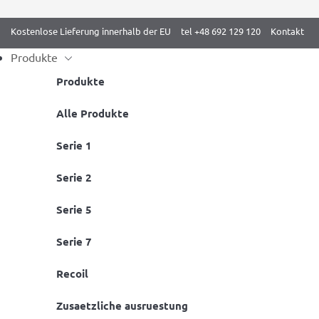
Kostenlose Lieferung innerhalb der EU
tel +48 692 129 120
Kontakt
Produkte
Produkte
Skip
Alle Produkte
Start
/
Artikel
/ Gymnastik zu Hause – was sollst du trainieren?
to
Serie 1
content
Serie 2
Serie 5
Serie 7
Recoil
Zusaetzliche ausruestung