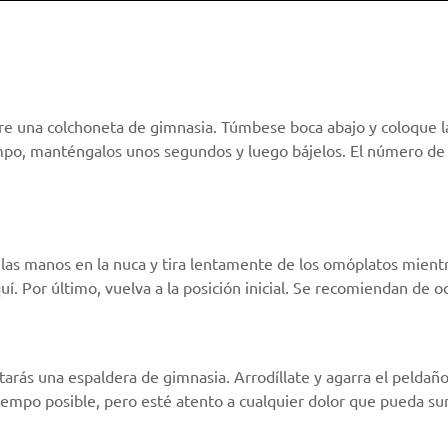
bre una colchoneta de gimnasia. Túmbese boca abajo y coloque l
tiempo, manténgalos unos segundos y luego bájelos. El número d
a las manos en la nuca y tira lentamente de los omóplatos mientra
í. Por último, vuelva a la posición inicial. Se recomiendan de oc
cesitarás una espaldera de gimnasia. Arrodíllate y agarra el peld
iempo posible, pero esté atento a cualquier dolor que pueda sur