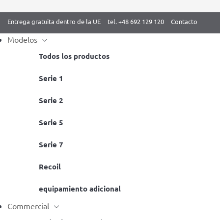
Entrega gratuita dentro de la UE
tel. +48 692 129 120
Contacto
Modelos
Todos los productos
Mes:
enero 2024
Skip
Serie 1
to
Serie 2
content
Gimnasia en casa: ¿qué ejercic
Serie 5
Posted on
15 enero 2024
by
BenchK
Serie 7
Recoil
equipamiento adicional
Commercial