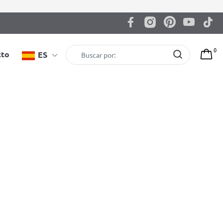
0
cto
ES