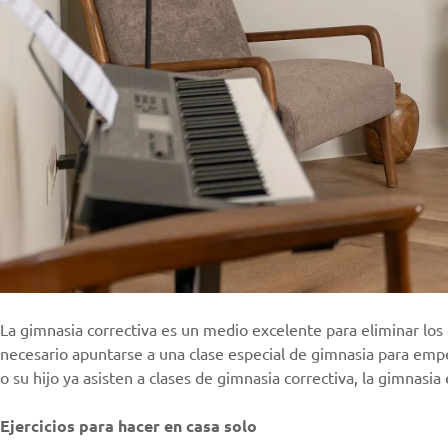
La gimnasia correctiva es un medio excelente para eliminar los 
necesario apuntarse a una clase especial de gimnasia para empez
o su hijo ya asisten a clases de gimnasia correctiva, la gimnasi
Ejercicios para hacer en casa solo