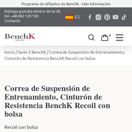
Programa de afiliados de BenchK - Más información
Entrega gratuita dentro de la UE
tel. +48 692 129 120
ES
Contacto
0
Skip
Inicio
/
Serie 2 BenchK
/ Correa de Suspensión de Entrenamiento,
to
Cinturón de Resistencia BenchK Recoil con bolsa
content
Correa de Suspensión de
Entrenamiento, Cinturón de
Resistencia BenchK Recoil con
bolsa
Recoil con bolsa