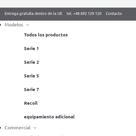
Entrega gratuita dentro de la UE
tel. +48 692 129 120
Contacto
Modelos
Todos los productos
Skip
Serie 1
Inicio
/
Serie 5 BenchK Blanco
/ Espaldera BenchK 522W
to
Serie 2
content
Serie 5
Serie 7
Recoil
equipamiento adicional
Commercial