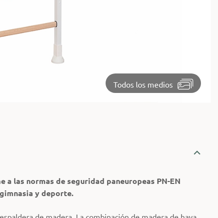
⏵
Todos los medios
e a las normas de seguridad paneuropeas PN-EN
gimnasia y deporte.
 espaldera de madera. La combinación de madera de haya