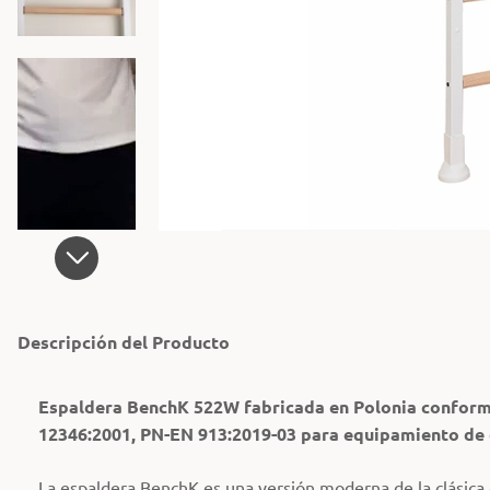
Descripción del Producto
Espaldera BenchK 522W fabricada en Polonia conform
12346:2001, PN-EN 913:2019-03 para equipamiento de 
La
espaldera
BenchK es una versión moderna de la clásica