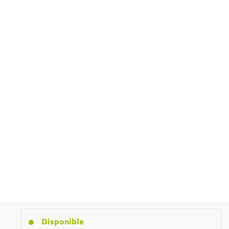
Añadir al carrito
@ Formule una pregunta
+48 692 129 120
Disponible