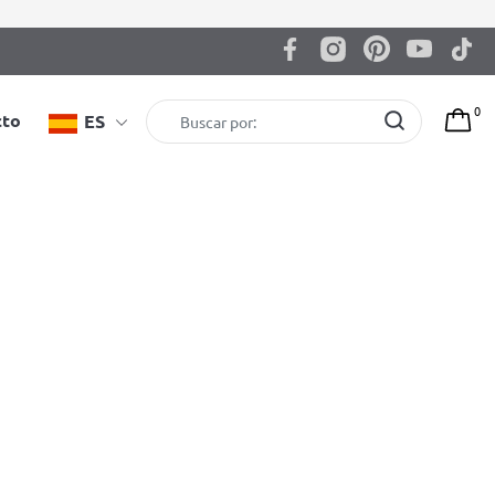
0
cto
ES
Espaldera BenchK 522W
4.015,00
zł
EAN: 5903317830191
Color: blanco