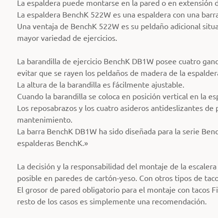
La espaldera puede montarse en la pared o en extensión de
La espaldera BenchK 522W es una espaldera con una barra
Una ventaja de BenchK 522W es su peldaño adicional situa
mayor variedad de ejercicios.
La barandilla de ejercicio BenchK DB1W posee cuatro ganc
evitar que se rayen los peldaños de madera de la espalder
La altura de la barandilla es fácilmente ajustable.
Cuando la barandilla se coloca en posición vertical en la e
Los reposabrazos y los cuatro asideros antideslizantes de p
mantenimiento.
La barra BenchK DB1W ha sido diseñada para la serie Ben
espalderas BenchK.»
La decisión y la responsabilidad del montaje de la escalera
posible en paredes de cartón-yeso. Con otros tipos de tac
El grosor de pared obligatorio para el montaje con tacos F
resto de los casos es simplemente una recomendación.