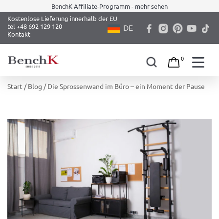
BenchK Affiliate-Programm - mehr sehen
Kostenlose Lieferung innerhalb der EU
tel +48 692 129 120
DE
Kontakt
0
Skip
Start
/
Blog
/ Die Sprossenwand im Büro – ein Moment der Pause
to
content