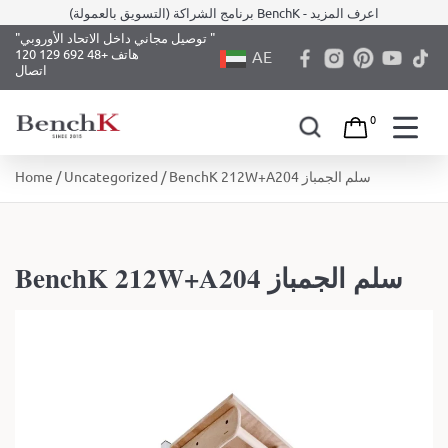
برنامج الشراكة (التسويق بالعمولة) BenchK - اعرف المزيد
"توصيل مجاني داخل الاتحاد الأوروبي "
هاتف +48 692 129 120
AE
اتصال
0
Skip
/ BenchK 212W+A204 سلم الجمباز
Uncategorized
/
Home
to
content
BenchK 212W+A204 سلم الجمباز