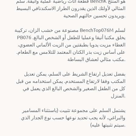
قطعة أثاث رياضية عملية وأنيقة.
سلم BenchK هو المنتج
المثالي لأولئك الذين يقدرون الطراز الاسكندنافي البسيط
ويريدون تحسين حالتهم الصحية.
مصنوعة من خشب الزان، تركيبة BenchTop076M لسلم
PB076 يخلق مكتبا أنيقا وعمليا للطفل أو الشخص البالغ.
الغطاء مزيت يدويا بطبقتين من الزيت الألماني العضوي،
على أساس زيت بذر الكتان المعتمد للتلامس مع الطعام.
مكتب مثالي لعشاق البساطة.
بفضل تعديل ارتفاع الشريط على السلم، يمكن تعديل
المكتب وفقا لارتفاع المستخدم.
يمكن استخدامه من قبل
كل من الطفل الصغير والشخص البالغ الذي يعمل في
المنزل.
يشتمل السلم على مجموعة تثبيت (باستثناء المسامير
والبراغي، لأنه يجب تحديد نوعها حسب نوع الجدار الذي
سيتم تثبيتها عليه).