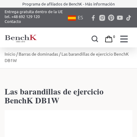
Programa de afiliados de BenchK - Más información
Entrega gratuita dentro de la UE
tel. +48 692 129 120
ES
Contacto
0
Skip
Inicio
/
Barras de dominadas
/ Las barandillas de ejercicio BenchK
to
DB1W
content
Las barandillas de ejercicio
BenchK DB1W