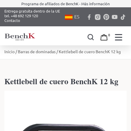
Programa de afiliados de BenchK - Más información
Entrega gratuita dentro de la UE
tel. +48 692 129 120
ES
Contacto
0
Skip
Inicio
/
Barras de dominadas
/ Kettlebell de cuero BenchK 12 kg
to
content
Kettlebell de cuero BenchK 12 kg