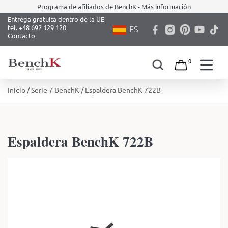
Programa de afiliados de BenchK - Más información
Entrega gratuita dentro de la UE
tel. +48 692 129 120
ES
Contacto
0
Skip
Inicio
/
Serie 7 BenchK
/ Espaldera BenchK 722B
to
content
Espaldera BenchK 722B