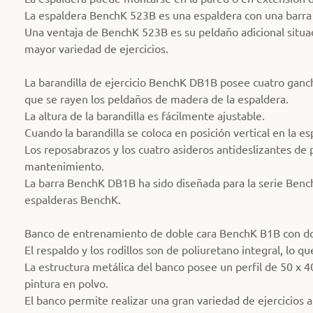
La espaldera BenchK 523B es una espaldera con una barra 
Una ventaja de BenchK 523B es su peldaño adicional situad
mayor variedad de ejercicios.
La barandilla de ejercicio BenchK DB1B posee cuatro ganch
que se rayen los peldaños de madera de la espaldera.
La altura de la barandilla es fácilmente ajustable.
Cuando la barandilla se coloca en posición vertical en la e
Los reposabrazos y los cuatro asideros antideslizantes de p
mantenimiento.
La barra BenchK DB1B ha sido diseñada para la serie Benc
espalderas BenchK.
Banco de entrenamiento de doble cara BenchK B1B con dos r
El respaldo y los rodillos son de poliuretano integral, lo q
La estructura metálica del banco posee un perfil de 50 x
pintura en polvo.
El banco permite realizar una gran variedad de ejercicios