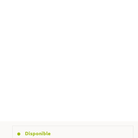
Añadir al carrito
@ Formule una pregunta
+48 692 129 120
Disponible