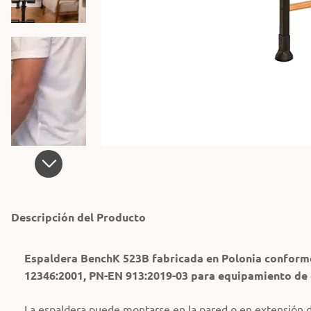
Descripción del Producto
Espaldera BenchK 523B fabricada en Polonia conform
12346:2001, PN-EN 913:2019-03 para equipamiento de 
La espaldera puede montarse en la pared o en extensión de