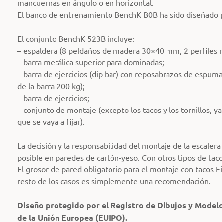
mancuernas en ángulo o en horizontal.
El banco de entrenamiento BenchK B0B ha sido diseñado p
El conjunto BenchK 523B incluye:
– espaldera (8 peldaños de madera 30×40 mm, 2 perfiles m
– barra metálica superior para dominadas;
– barra de ejercicios (dip bar) con reposabrazos de espum
de la barra 200 kg);
– barra de ejercicios;
– conjunto de montaje (excepto los tacos y los tornillos, y
que se vaya a fijar).
La decisión y la responsabilidad del montaje de la escalera
posible en paredes de cartón-yeso. Con otros tipos de tac
El grosor de pared obligatorio para el montaje con tacos F
resto de los casos es simplemente una recomendación.
Diseño protegido por el Registro de Dibujos y Modelo
de la Unión Europea (EUIPO).