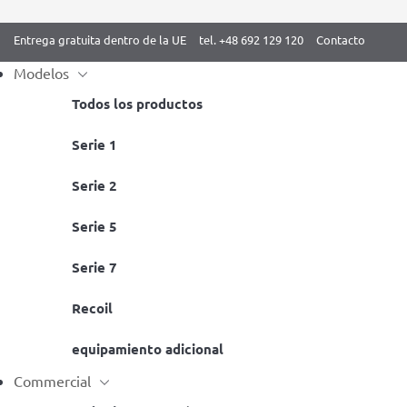
Entrega gratuita dentro de la UE
tel. +48 692 129 120
Contacto
Modelos
Todos los productos
Skip
Serie 1
Inicio
/
Serie 5 BenchK
/ Espaldera BenchK 523B
to
Serie 2
content
Serie 5
Serie 7
Recoil
equipamiento adicional
Commercial