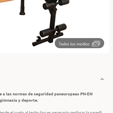
⏵
Todos los medios
e a las normas de seguridad paneuropeas PN-EN
gimnasia y deporte.
sde el suelo al techo (no es necesario perforar la pared)