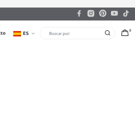
0
cto
ES
Espaldera BenchK 523B
6.039,00
zł
EAN: 5903317830030
Color: negro