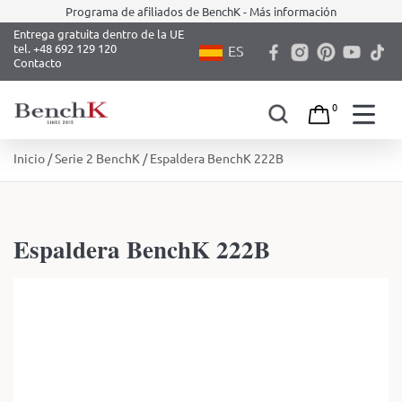
Programa de afiliados de BenchK - Más información
Entrega gratuita dentro de la UE
tel. +48 692 129 120
ES
Contacto
0
Skip
Inicio
/
Serie 2 BenchK
/ Espaldera BenchK 222B
to
content
Espaldera BenchK 222B