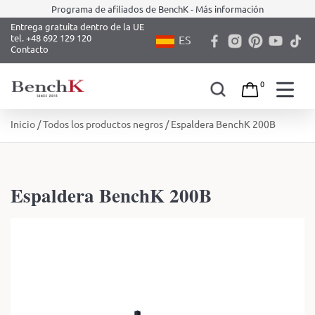
Programa de afiliados de BenchK - Más información
Entrega gratuita dentro de la UE
tel. +48 692 129 120
ES
Contacto
0
Skip
Inicio
/
Todos los productos negros
/ Espaldera BenchK 200B
to
content
Espaldera BenchK 200B