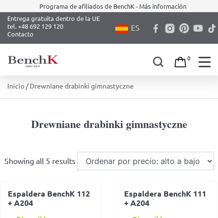
Programa de afiliados de BenchK - Más información
Entrega gratuita dentro de la UE
tel. +48 692 129 120
ES
Contacto
0
Skip
Inicio
/ Drewniane drabinki gimnastyczne
to
content
Drewniane drabinki gimnastyczne
Showing all 5 results
Espaldera BenchK 112
Espaldera BenchK 111
+ A204
+ A204