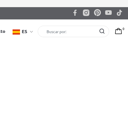
0
cto
ES
howing all 2 results