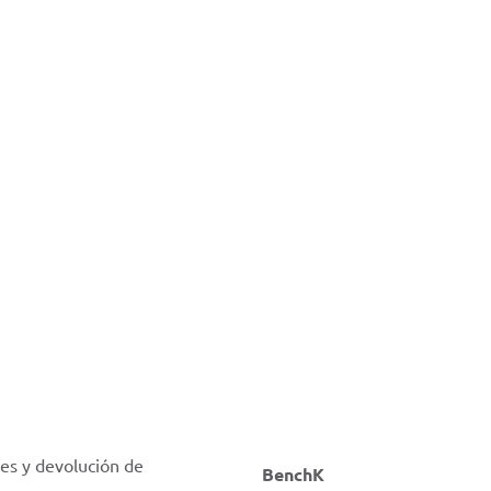
Compras seguras y
protegidas
Kontakt
es y devolución de
BenchK