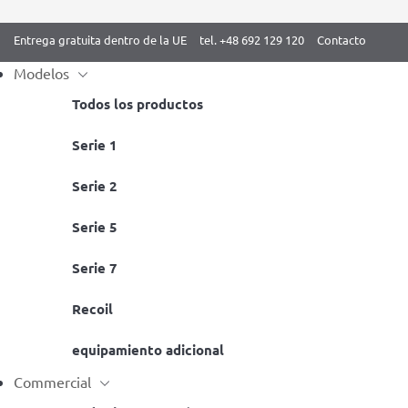
Entrega gratuita dentro de la UE
tel. +48 692 129 120
Contacto
Modelos
Todos los productos
Skip
Serie 1
Inicio
/ جميع المنتجات السوداء
to
Serie 2
content
Serie 5
Serie 7
Recoil
Barra para dominadas – barandilla de
Colchoneta 
ejercicio BenchK D8 2w1
equipamiento adicional
Disponible
Disponible
Commercial