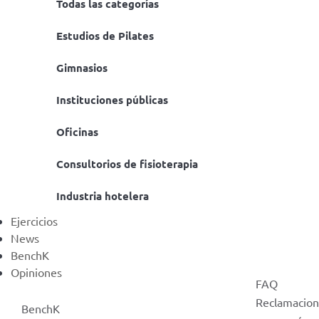
Todas las categorías
€
399,00
Color
Estudios de Pilates
€
145,00
Gimnasios
Instituciones públicas
Oficinas
Entrega gratuita dentro
de la UE continental
Consultorios de fisioterapia
Industria hotelera
Ejercicios
News
BenchK
BenchK
Opiniones
FAQ
Reclamacion
BenchK