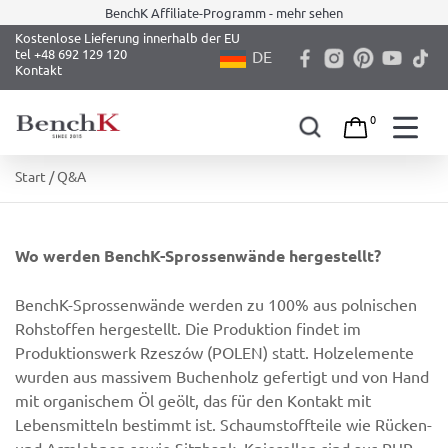
BenchK Affiliate-Programm - mehr sehen
Kostenlose Lieferung innerhalb der EU
tel +48 692 129 120
DE
Kontakt
0
Skip
Start
/ Q&A
to
content
Wo werden BenchK-Sprossenwände hergestellt?
BenchK-Sprossenwände werden zu 100% aus polnischen
Rohstoffen hergestellt. Die Produktion findet im
Produktionswerk Rzeszów (POLEN) statt. Holzelemente
wurden aus massivem Buchenholz gefertigt und von Hand
mit organischem Öl geölt, das für den Kontakt mit
Lebensmitteln bestimmt ist. Schaumstoffteile wie Rücken-