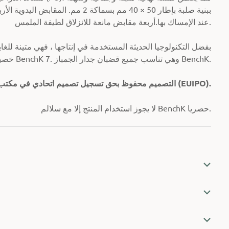
أربعة مقابض مانعة للانزلاق لطيفة الملمس.
عند الإمساك بها.
بفضل التكنولوجيا الحديثة المستخدمة في إنتاجها ، فهي متينة للغا
الرياضية BenchK DB1B خصيصًا لسلسلة BenchK 7. وهي تناسب جميع قضبان جدار الجمباز BenchK.
التصميم محفوظ بحق تسجيل تصميم اتحادي في مكتب الاتحاد الأوروبي للملكية الفكرية (EUIPO).
لا يجوز استخدام المنتج إلا مع سلالم BenchK حصريا.