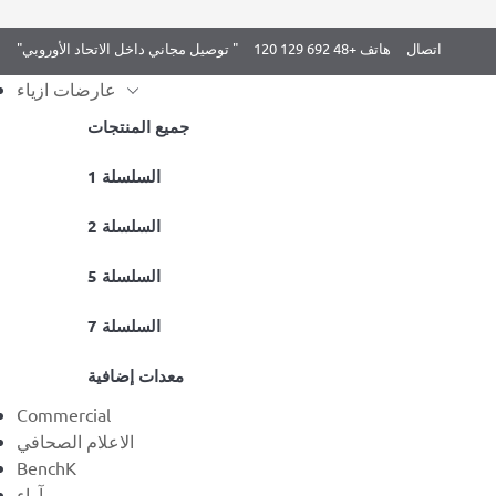
اتصال
هاتف +48 692 129 120
"توصيل مجاني داخل الاتحاد الأوروبي "
عارضات ازياء
جميع المنتجات
Skip
1 السلسلة
/ BenchK DB1B قضبان التمرين
BenchK 7 السلسلة
/
Home
to
2 السلسلة
content
5 السلسلة
7 السلسلة
معدات إضافية
Commercial
الاعلام الصحافي
BenchK
آراء