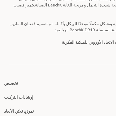
الصيانة.
يتميز قضيب BenchK ببنية صلبة بإطار 50 × 40 مم بسماكة 2 مم. المقابض اليدوية الأربعة شديدة التحمل ومريحة للغاية
ية وتشكل مكملًا موحدًا للهيكل بأكمله. تم تصميم قضبان التمارين
تخصيص
إرشادات التركيب
نموذج ثلاثي الأبعاد