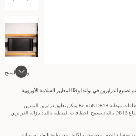
وصف المنتج
يمكن تعليق درابزين التمرين BenchK DB1B مباشرة على أي درجة من درجات السلم إلى القضبان بفضل 4 خطافات مبطنة
فاع
باللباد.
 الظهر مصنوعة بالكامل من رغوة البولي يوريثان (PU)، مما يضمن لمسة نهائية متينة وجمالية وسهلة