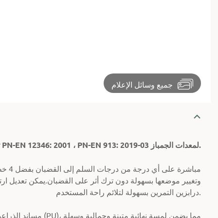
جميع وسائل الإعلام
تم تصنيع الدرابزين في بولندا وفقًا لمعايير السلامة الأوروبية PN-EN 12346: 2001 ، PN-EN 913: 2019-03 لمعدات الجمباز.
تسمح الخطافات المبطنة باللباد بإزالة الدرابزين DB1B وتغيير موضعها بسهولة دون ترك أثر على القضبان.
يمكن تعديل ارت
درابزين التمرين بسهولة لتلائم راحة المستخدم.
مساند الذراعين ومساند