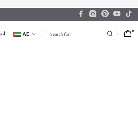
0
اتص
AE
BenchK DB1B قضبان التمرين
1.209,00
zł
EAN: 5903317830337
لون: أسود