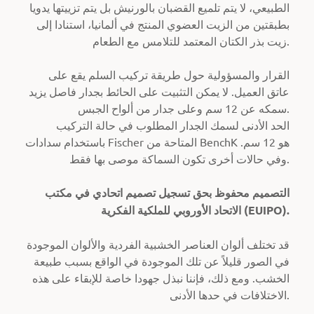
الطبيعي، لا يتم تلميع القضبان بالورنيش بل يتم تزييتها يدويا
بطبقتين من الزيت العضوي المنتج في ألمانيا، استنادا إلى
زيت بذر الكتان المعتمد للتلامس مع الطعام.
القرار والمسؤولية حول طريقة تركيب السلم يقع على
عاتق العميل. لا يمكن التثبيت على الحائط بجدار فاصل يزيد
سمكه عن 12 سم وعلى جدار من ألواح الجبس.
الحد الأدنى لسمك الجدار المطلوب في حالة التركيب
باستخدام سدادات Fischer المتاحة من BenchK هو 12 سم.
وفي حالات أخرى تكون السماكة موصى بها فقط.
التصميم محفوظ بحق تسجيل تصميم اتحادي في مكتب
الاتحاد الأوروبي للملكية الفكرية (EUIPO).
قد تختلف ألوان العناصر الخشبية الفردية والألوان الموجودة
في الصور قليلاً عن تلك الموجودة في الواقع بسبب طبيعة
الخشب. ومع ذلك، فإننا نبذل جهودا خاصة للإبقاء على هذه
الاختلافات في حدها الأدنى.