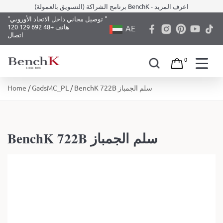
برنامج الشراكة (التسويق بالعمولة) BenchK - اعرف المزيد
"توصيل مجاني داخل الاتحاد الأوروبي "
هاتف +48 692 129 120
AE
اتصال
0
Skip
/ BenchK 722B سلم الجمباز
GadsMC_PL
/
Home
to
content
BenchK 722B سلم الجمباز