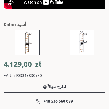
Kolor: أسود
4.129,00
zł
EAN: 5903317830580
@ اطرح سؤالاً
+48 536 560 089