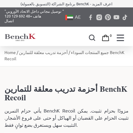
برنامج الشراكة (التسويق بالعمولة) BenchK - اعرف المزيد
"توصيل مجاني داخل الاتحاد الأوروبي "
هاتف +48 692 129 120
AE
اتصال
0
Skip
جميع المنتجات السوداء
/ أحزمة تدريب معلقة للتمارين BenchK
/
Home
to
Recoil
content
أحزمة تدريب معلقة للتمارين BenchK
Recoil
يأتي حزام التمرين BenchK Recoil مزودًا بحزام تثبيت. يمكن
تثبيت الحزام على القضبان أو الهياكل أو حتى على فروع الأشجار.
التثبيت سهل ويستغرق بضع ثوانٍ فقط.