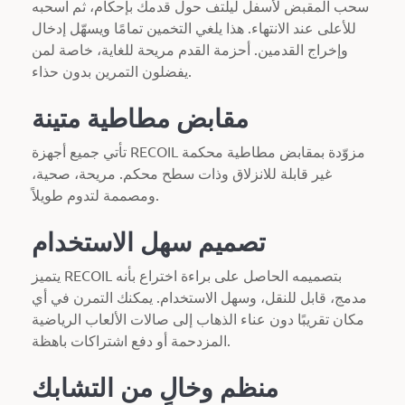
سحب المقبض لأسفل ليلتف حول قدمك بإحكام، ثم اسحبه
للأعلى عند الانتهاء. هذا يلغي التخمين تمامًا ويسهّل إدخال
وإخراج القدمين. أحزمة القدم مريحة للغاية، خاصة لمن
يفضلون التمرين بدون حذاء.
مقابض مطاطية متينة
تأتي جميع أجهزة RECOIL مزوّدة بمقابض مطاطية محكمة
غير قابلة للانزلاق وذات سطح محكم. مريحة، صحية،
ومصممة لتدوم طويلاً.
تصميم سهل الاستخدام
يتميز RECOIL بتصميمه الحاصل على براءة اختراع بأنه
مدمج، قابل للنقل، وسهل الاستخدام. يمكنك التمرن في أي
مكان تقريبًا دون عناء الذهاب إلى صالات الألعاب الرياضية
المزدحمة أو دفع اشتراكات باهظة.
منظم وخالٍ من التشابك