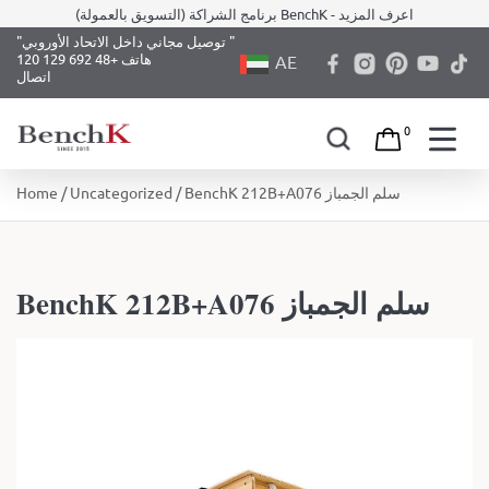
برنامج الشراكة (التسويق بالعمولة) BenchK - اعرف المزيد
"توصيل مجاني داخل الاتحاد الأوروبي "
هاتف +48 692 129 120
AE
اتصال
0
Skip
/ BenchK 212B+A076 سلم الجمباز
Uncategorized
/
Home
to
content
BenchK 212B+A076 سلم الجمباز