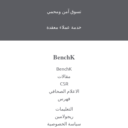
تسوق آمن ومحمي
خدمة عملاء معقدة
BenchK
BenchK
مقالات
CSR
الاعلام الصحافي
فهرس
التعليمات
ريجولامين
سياسة الخصوصية