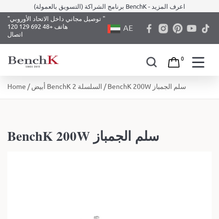
برنامج الشراكة (التسويق بالعمولة) BenchK - اعرف المزيد
"توصيل مجاني داخل الاتحاد الأوروبي "
هاتف +48 692 129 120
AE
اتصال
0
Skip
/ BenchK 200W سلم الجمباز
أبيض BenchK 2 السلسلة
/
Home
to
content
BenchK 200W سلم الجمباز