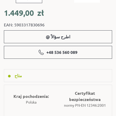
1.449,00
zł
EAN: 5903317830696
@ اطرح سؤالاً
+48 536 560 089
متاح
Certyfikat
Kraj pochodzenia:
bezpieczeństwa
Polska
normy PN-EN 12346:2001