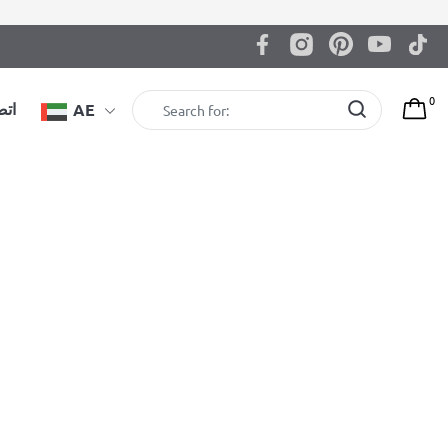
0
اتص
AE
إكسسوارات الجمباز BenchK A076 بلون
البلوط
€
159,00
EAN: 5903317830184