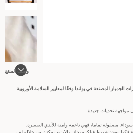
وصف المنتج
باز المصنعة في بولندا وفقًا لمعايير السلامة الأوروبية PN-EN 12346: 2001 ، PN-EN 913: 2019-03 لمعدات
داء. مصقولة تماما، فهي ناعمة وآمنة للأيدي الصغيرة.
 فكها. يوجد شريط فيلكرو بجانب الإبزيم يمكنك من خلاله لف