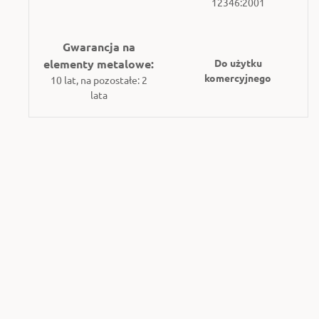
12346:2001
Gwarancja na
elementy metalowe:
Do użytku
komercyjnego
10 lat, na pozostałe: 2
lata