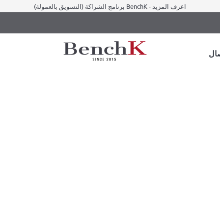
برنامج الشراكة (التسويق بالعمولة) BenchK - اعرف المزيد
ال
/ إكسسوارات الجمباز hK A076