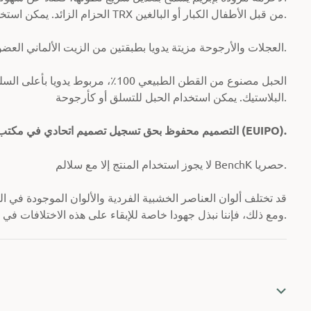
الحزام الزائد. يمكن استخدام البكرات مثل حبال TRX من قبل الأطفال الكبار أو البالغين.
العجلات والأرجوحة مزيتة يدويا بطبقتين من الزيت الألماني العضوي، على أساس زيت بذر الكتان المعتمد للتلامس مع الطعام.
الحبل مصنوع من القطن الطبيعي 100٪، 
البلاستيك. يمكن استخدام الحبل للتسلق أو كأرجوحة.
التصميم محفوظ بحق تسجيل تصميم اتحادي في مكتب الاتحاد الأوروبي للملكية الفكرية (EUIPO).
لا يجوز استخدام المنتج إلا مع سلالم BenchK حصريا.
قد تختلف ألوان العناصر الخشبية الفردية والألوان الموجودة في 
ومع ذلك، فإننا نبذل جهودا خاصة للإبقاء على هذه الاختلافات في حدها الأدنى.