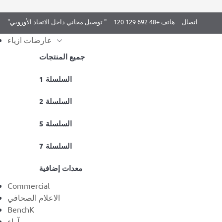
اتصال
هاتف +48 692 129 120
"توصيل مجاني داخل الاتحاد الأوروبي "
عارضات ازياء
جميع المنتجات
Skip
1 السلسلة
Benc بلون البلوط
جميع المنتجات السوداء
/
Home
to
2 السلسلة
content
5 السلسلة
7 السلسلة
معدات إضافية
Commercial
الاعلام الصحافي
BenchK
آراء