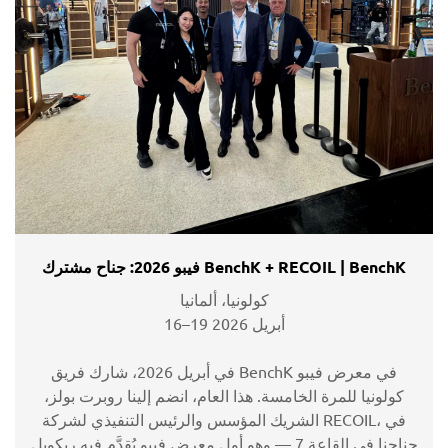
فيبو 2026: جناح مشترك BenchK + RECOIL | BenchK
كولونيا، ألمانيا
16–19 أبريل 2026
في أبريل 2026، شارك فريق BenchK في معرض فيبو
كولونيا للمرة الخامسة. هذا العام، انضم إلينا روبرت بولز،
الشريك المؤسس والرئيس التنفيذي لشركة RECOIL، في
جناحنا في القاعة 7 — وهو أول معرض فيبو يُقدَّم فيه ريكويل