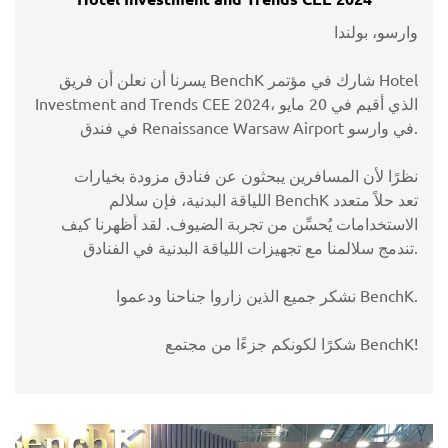
وارسو، بولندا
يسرنا أن نعلن أن فريق BenchK شارك في مؤتمر Hotel
Investment and Trends CEE 2024، الذي أقيم في 20 مايو
في فندق Renaissance Warsaw Airport في وارسو.
نظرًا لأن المسافرين يبحثون عن فنادق مزودة بخيارات
اللياقة البدنية، فإن سلالم BenchK تعد حلاً متعدد
الاستخدامات يُحسِّن من تجربة الضيوف. لقد أظهرنا كيف
تندمج سلالمنا مع تجهيزات اللياقة البدنية في الفنادق.
نشكر جميع الذين زاروا جناحنا ودعموا BenchK.
شكرًا لكونكم جزءًا من مجتمع BenchK!