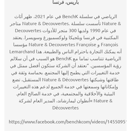
باريس، فرنسا
في عام 2021، ظهر أثاث BenchK الرياضي في سلسلة
متاجر Nature & Decouvertes. تأسست سلسلة Nature &
Decouvertes في عام 1990 ولديها 300 متجر للأدوات
المكتبية في فرنسا وبلجيكا ولوكسمبورغ وسويسرا. يعتقد
مؤسسا Nature & Decouvertes Françoise و François
Lemarchand أنه يمكنك التجارة باحترام الناس والطبيعة. هذا
هو السبب في أن سلالم BenchK الرياضية تتناسب تماما مع
رؤية المؤسسين. “نعتقد أن الشركة ستكون أفضل ممثل في
خدمة التغييرات التي يطمح إليها المجتمع. بحماسة وثقة في
المستقبل، تضع Nature & Découvertes طاقتها وشبكتها
وإمكاناتها وسمعتها في خدمة الجميع لدعم هذه التغييرات
البيئية والأخلاقية والمجتمعية، في خدمة الصالح العام.
»أنطوان ليمارشاند، المدير العام لشركة Nature &
Découvertes
https://www.facebook.com/benchkcom/videos/14550951