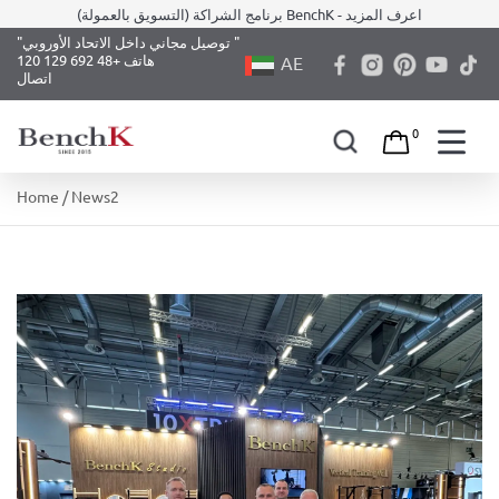
برنامج الشراكة (التسويق بالعمولة) BenchK - اعرف المزيد
"توصيل مجاني داخل الاتحاد الأوروبي "
هاتف +48 692 129 120
AE
اتصال
0
Skip
Home
/ News2
to
content