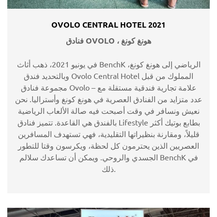
OVOLO CENTRAL HOTEL 2021
فنادق OVOLO ، هونغ كونغ
في يونيو 2021، ذهب أثاث BenchK الرياضي إلى هونغ كونغ،
وبالتحديد فندق Ovolo Central Hotel المملوك من قبل
مجموعة فنادق Ovolo – علامة تجارية فندقية مستقلة مع
عدد متزايد من الفنادق العصرية في هونغ كونغ وأستراليا. نحن
نعيش ونسافر في وقت أصبحت فيه صالة الألعاب الرياضية
بالفندق هي القاعدة. تتميز فنادق Lifestyle بطابع بوتيك أكثر
قليلاً، ومقارنة بنظيراتها التقليدية، فهي تستهدف المسافرين
العصريين الذين يحترمون كل لحظة، ويكرسون وقتا للتطور
الجسدي والروحي. ويمكن أن تساعدك سلالم BenchK في
ذلك.