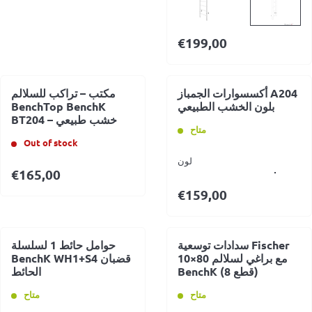
€
199,00
أكسسوارات الجمباز A204
مكتب – تراكب للسلالم
بلون الخشب الطبيعي
BenchTop BenchK
BT204 – خشب طبيعي
متاح
Out of stock
لون
€
165,00
€
159,00
سدادات توسعية Fischer
حوامل حائط 1 لسلسلة
10×80 مع براغي لسلالم
BenchK WH1+S4 قضبان
BenchK (8 قطع)
الحائط
متاح
متاح